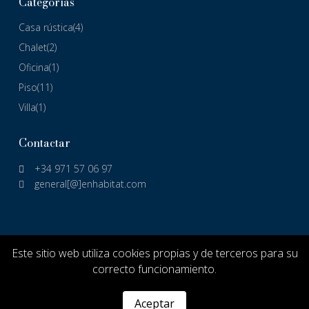
Categorías
Casa rústica
(4)
Chalet
(2)
Oficina
(1)
Piso
(11)
Villa
(1)
Contactar
+34 971 57 06 97
general[@]enhabitat.com
Este sitio web utiliza cookies propias y de terceros para su
correcto funcionamiento.
Aceptar