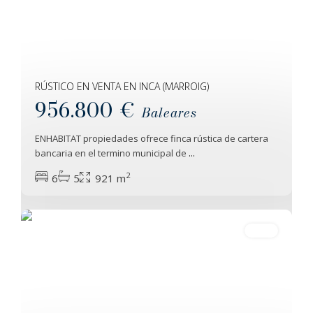
RÚSTICO EN VENTA EN INCA (MARROIG)
956.800 €
Baleares
ENHABITAT propiedades ofrece finca rústica de cartera
bancaria en el termino municipal de
...
Vega
2
6
5
921 m
De
Valcarce
24
Venta