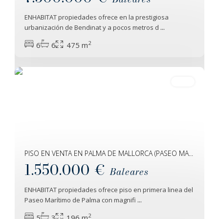
ENHABITAT propiedades ofrece en la prestigiosa
urbanización de Bendinat y a pocos metros d
...
Palma
2
6
6
475 m
De
Mallorca
30
Venta
PISO EN VENTA EN PALMA DE MALLORCA (PASEO MA...
1.550.000 €
Baleares
ENHABITAT propiedades ofrece piso en primera linea del
Paseo Marítimo de Palma con magnifi
...
2
5
3
196 m