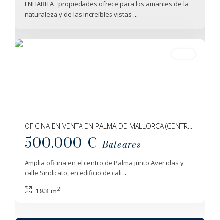
ENHABITAT propiedades ofrece para los amantes de la
Palma
naturaleza y de las increíbles vistas
...
De
Mallorca
27
Venta
OFICINA EN VENTA EN PALMA DE MALLORCA (CENTR...
500.000 €
Baleares
Amplia oficina en el centro de Palma junto Avenidas y
calle Sindicato, en edificio de cali
...
2
183 m