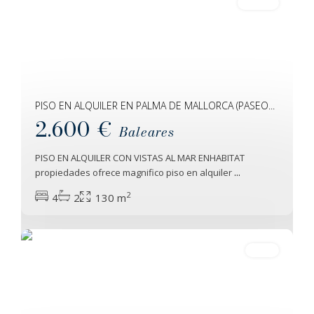
Alquiler
PISO EN ALQUILER EN PALMA DE MALLORCA (PASEO...
2.600 €
Baleares
PISO EN ALQUILER CON VISTAS AL MAR ENHABITAT
Palma
,
propiedades ofrece magnifico piso en alquiler
...
Palma
2
4
2
130 m
De
Mallorca
30
Venta