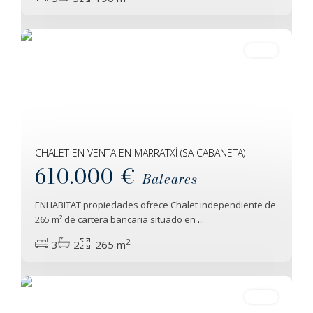
Marratxí
20
Venta
CHALET EN VENTA EN MARRATXÍ (SA CABANETA)
610.000 €
Baleares
ENHABITAT propiedades ofrece Chalet independiente de
265 m² de cartera bancaria situado en
...
2
3
2
265 m
Inca
19
Venta