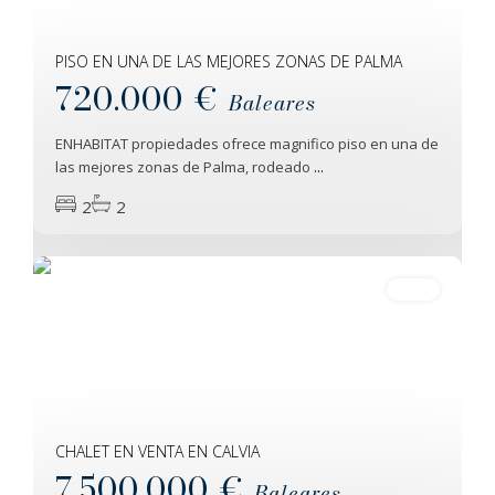
PISO EN UNA DE LAS MEJORES ZONAS DE PALMA
720.000 €
Baleares
ENHABITAT propiedades ofrece magnifico piso en una de
las mejores zonas de Palma, rodeado
...
2
2
Calvia
30
Venta
CHALET EN VENTA EN CALVIA
7.500.000 €
Baleares