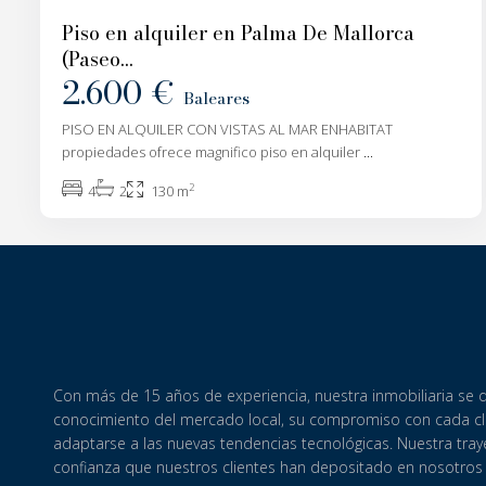
Piso en alquiler en Palma De Mallorca
(Paseo...
2.600 €
Baleares
PISO EN ALQUILER CON VISTAS AL MAR ENHABITAT
propiedades ofrece magnifico piso en alquiler
...
2
4
2
130 m
Con más de 15 años de experiencia, nuestra inmobiliaria se 
conocimiento del mercado local, su compromiso con cada cl
adaptarse a las nuevas tendencias tecnológicas.
Nuestra traye
confianza que nuestros clientes han depositado en nosotros a