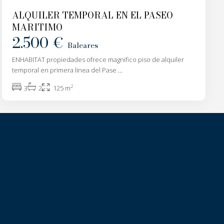
ALQUILER TEMPORAL EN EL PASEO
MARITIMO
2.500 €
Baleares
ENHABITAT propiedades ofrece magnifico piso de alquiler
temporal en primera linea del Pase
...
2
3
2
125 m