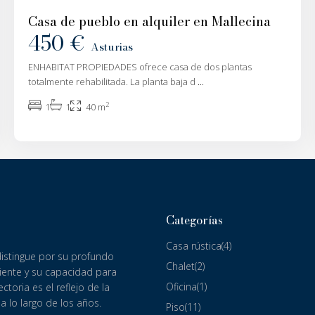
Casa de pueblo en alquiler en Mallecina
450 €
Asturias
ENHABITAT PROPIEDADES ofrece casa de dos plantas
totalmente rehabilitada. La planta baja d
...
2
1
1
40 m
Categorías
Casa rústica
(4)
distingue por su profundo
Chalet
(2)
iente y su capacidad para
Oficina
(1)
ctoria es el reflejo de la
 lo largo de los años.
Piso
(11)