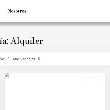
Nosotros
ía: Alquiler
eas
Más Recientes
0
Mallecina
0
Alquiler