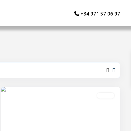
+34 971 57 06 97
Palma,
Paseo
Marítimo
,
Palma
Alquiler